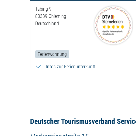
Tabing 9
83339 Chieming
Deutschland
Ferienwohnung
Infos zur Ferienunterkunft
Chalet Gamsknogel
Kreuzfeldstr. 46
83334 Inzell
Deutscher Tourismusverband Servi
Deutschland