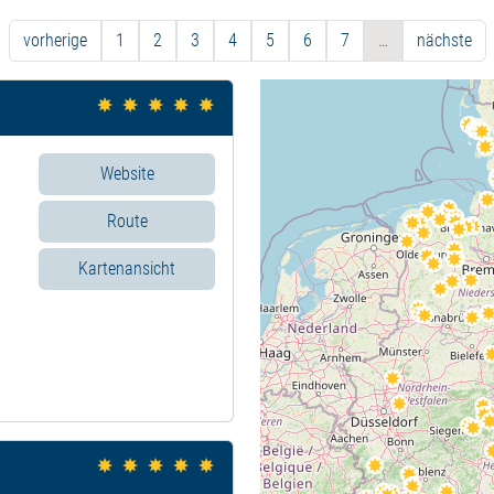
vorherige
1
2
3
4
5
6
7
…
nächste
Website
Route
Kartenansicht