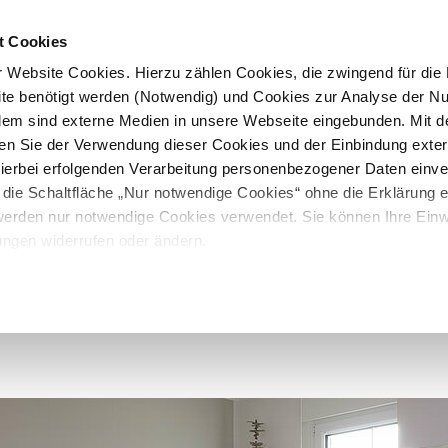
t Cookies
 Website Cookies. Hierzu zählen Cookies, die zwingend für die B
te benötigt werden (Notwendig) und Cookies zur Analyse der N
rdem sind externe Medien in unsere Webseite eingebunden. Mit d
en Sie der Verwendung dieser Cookies und der Einbindung exte
 hierbei erfolgenden Verarbeitung personenbezogener Daten einv
 die Schaltfläche „Nur notwendige Cookies“ ohne die Erklärung e
 werden nur notwendige Cookies verwendet. Sie können Ihre Einwi
ungen widerrufen oder ändern.