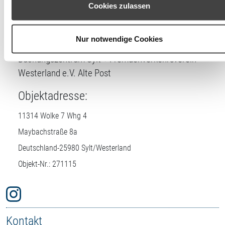
können Ihre Einwilligung jederzeit unter den Cookie-
Cookies zulassen
Lizenznehmer
Einstellungen widerrufen oder ändern.
DTV-Prüfstelle:
Nur notwendige Cookies
Buchungszentrum Sylt + Fremdenverkehrsverein
Westerland e.V. Alte Post
Objektadresse:
11314 Wolke 7 Whg 4
Maybachstraße 8a
Deutschland-
25980
Sylt/Westerland
Objekt-Nr.: 271115
Kontakt