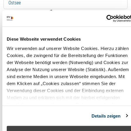
Ostsee
Ferienwohnung - 11314
Wolke 7 Whg 4
Diese Webseite verwendet Cookies
F
Wir verwenden auf unserer Website Cookies. Hierzu zählen
Cookies, die zwingend für die Bereitstellung der Funktionen
Wohnfläche
40,00 
der Webseite benötigt werden (Notwendig) und Cookies zur
Analyse der Nutzung unserer Website (Statistik). Außerdem
Maximale
2
sind externe Medien in unsere Webseite eingebunden. Mit
Belegung
Perso
dem Klicken auf „Cookies zulassen“ stimmen Sie der
Verwendung dieser Cookies und der Einbindung externen
Badezimmer
1
Medien zu und erklären sich mit der hierbei erfolgenden
Verarbeitung personenbezogener Daten einverstanden.
Anzahl
1
Alternativ können Sie über die Schaltfläche „Nur notwendige
Schlafzimmer
Details zeigen
Cookies“ ohne die Erklärung einer Einwilligung fortfahren. In
diesem Fall werden nur notwendige Cookies verwendet. Sie