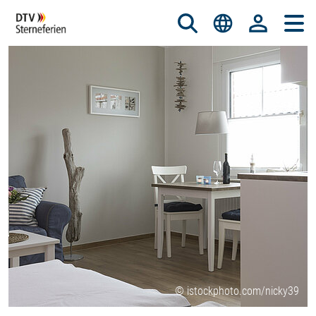
© istockphoto.com/nicky39