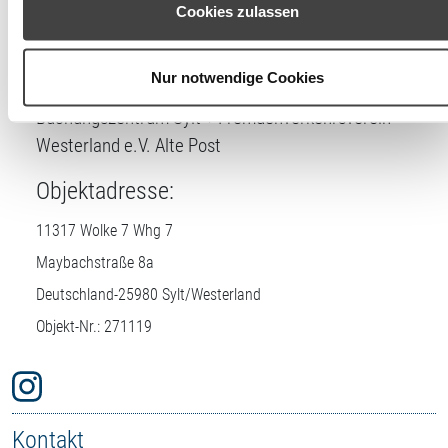
können Ihre Einwilligung jederzeit unter den Cookie-
Cookies zulassen
Lizenznehmer
Einstellungen widerrufen oder ändern.
DTV-Prüfstelle:
Nur notwendige Cookies
Buchungszentrum Sylt + Fremdenverkehrsverein
Westerland e.V. Alte Post
Objektadresse:
11317 Wolke 7 Whg 7
Maybachstraße 8a
Deutschland-
25980
Sylt/Westerland
Objekt-Nr.: 271119
Kontakt