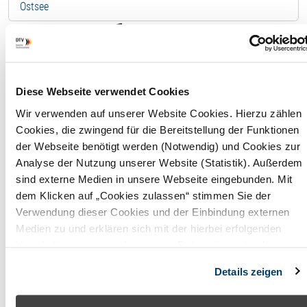
Ostsee
Ferienwohnung - 11317
Wolke 7 Whg 7
Diese Webseite verwendet Cookies
F
Wir verwenden auf unserer Website Cookies. Hierzu zählen
Cookies, die zwingend für die Bereitstellung der Funktionen
Wohnfläche
73,00 
der Webseite benötigt werden (Notwendig) und Cookies zur
Analyse der Nutzung unserer Website (Statistik). Außerdem
Maximale
4
sind externe Medien in unsere Webseite eingebunden. Mit
Belegung
Perso
dem Klicken auf „Cookies zulassen“ stimmen Sie der
Verwendung dieser Cookies und der Einbindung externen
Badezimmer
2
Medien zu und erklären sich mit der hierbei erfolgenden
Verarbeitung personenbezogener Daten einverstanden.
Anzahl
2
Alternativ können Sie über die Schaltfläche „Nur notwendige
Schlafzimmer
Details zeigen
Cookies“ ohne die Erklärung einer Einwilligung fortfahren. In
diesem Fall werden nur notwendige Cookies verwendet. Sie