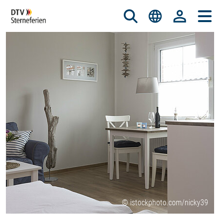
© istockphoto.com/nicky39