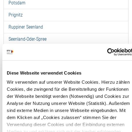
Potsdam
Prignitz
Ruppiner Seenland
Seenland-Oder-Spree
Spreewald
Uckermark
Ferienzimmer -
Diese Webseite verwendet Cookies
Wir verwenden auf unserer Website Cookies. Hierzu zählen
Schrebenza Apartments
Cookies, die zwingend für die Bereitstellung der Funktionen
& Natur
der Webseite benötigt werden (Notwendig) und Cookies zur
Analyse der Nutzung unserer Website (Statistik). Außerdem
sind externe Medien in unsere Webseite eingebunden. Mit
F
dem Klicken auf „Cookies zulassen“ stimmen Sie der
Verwendung dieser Cookies und der Einbindung externen
Wohnfläche
0,00 m
Medien zu und erklären sich mit der hierbei erfolgenden