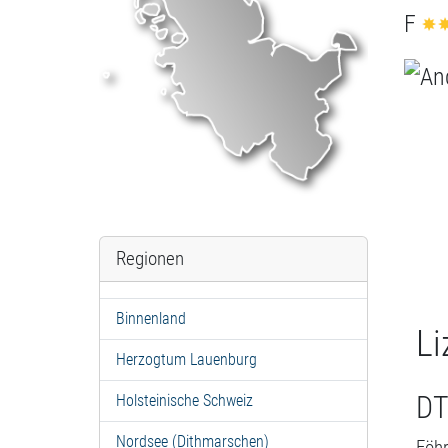
F
Regionen
Binnenland
Li
Herzogtum Lauenburg
DT
Holsteinische Schweiz
Nordsee (Dithmarschen)
Föh