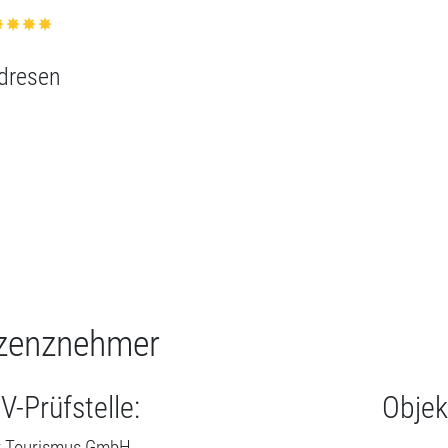
zenznehmer
V-Prüfstelle:
Objek
r Tourismus GmbH