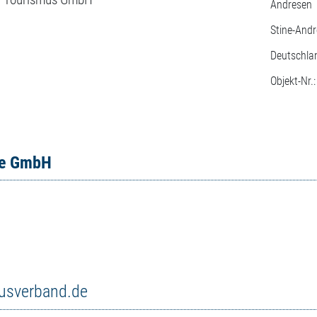
Andresen
Stine-And
Deutschla
Objekt-Nr.
ce GmbH
musverband.de