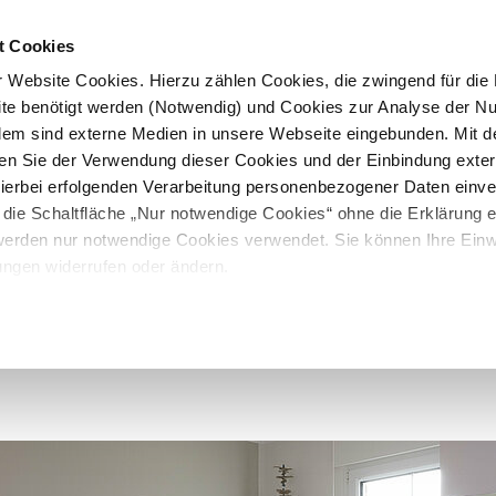
t Cookies
 Website Cookies. Hierzu zählen Cookies, die zwingend für die B
te benötigt werden (Notwendig) und Cookies zur Analyse der N
rdem sind externe Medien in unsere Webseite eingebunden. Mit d
en Sie der Verwendung dieser Cookies und der Einbindung exte
 hierbei erfolgenden Verarbeitung personenbezogener Daten einv
 die Schaltfläche „Nur notwendige Cookies“ ohne die Erklärung e
 werden nur notwendige Cookies verwendet. Sie können Ihre Einwi
ungen widerrufen oder ändern.