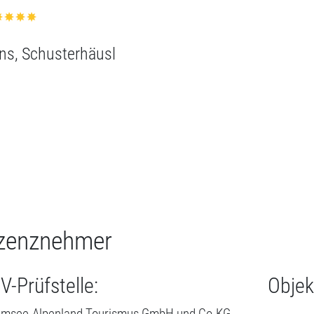
zenznehmer
V-Prüfstelle:
Objek
emsee-Alpenland Tourismus GmbH und Co.KG