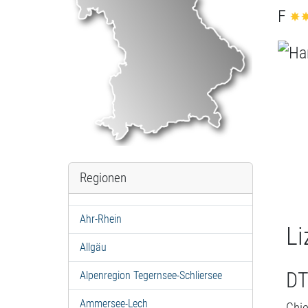
F
Regionen
Ahr-Rhein
Li
Allgäu
DT
Alpenregion Tegernsee-Schliersee
Ammersee-Lech
Chi