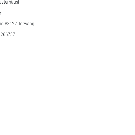
usterhäusl
6
nd-
83122
Törwang
: 266757