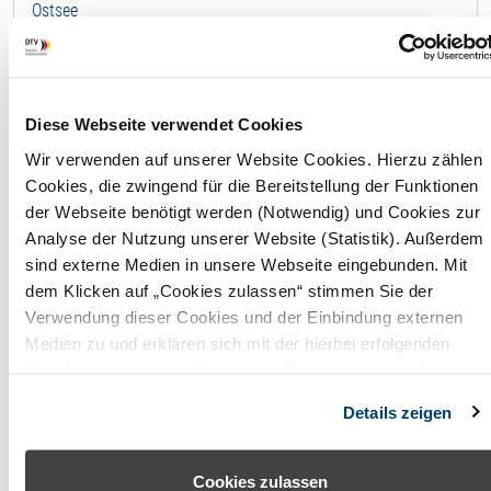
Ostsee
Ferienwohnung - 14804
F
Diese Webseite verwendet Cookies
Wir verwenden auf unserer Website Cookies. Hierzu zählen
Wohnfläche
95,00 
Cookies, die zwingend für die Bereitstellung der Funktionen
der Webseite benötigt werden (Notwendig) und Cookies zur
Maximale
2
Analyse der Nutzung unserer Website (Statistik). Außerdem
Belegung
Perso
sind externe Medien in unsere Webseite eingebunden. Mit
dem Klicken auf „Cookies zulassen“ stimmen Sie der
Badezimmer
2
Verwendung dieser Cookies und der Einbindung externen
Medien zu und erklären sich mit der hierbei erfolgenden
Anzahl
2
Verarbeitung personenbezogener Daten einverstanden.
Schlafzimmer
Alternativ können Sie über die Schaltfläche „Nur notwendige
Details zeigen
Cookies“ ohne die Erklärung einer Einwilligung fortfahren. In
diesem Fall werden nur notwendige Cookies verwendet. Sie
Lizenznehmer
können Ihre Einwilligung jederzeit unter den Cookie-
Cookies zulassen