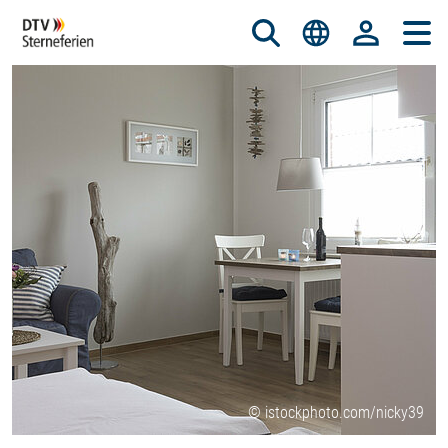
© istockphoto.com/nicky39