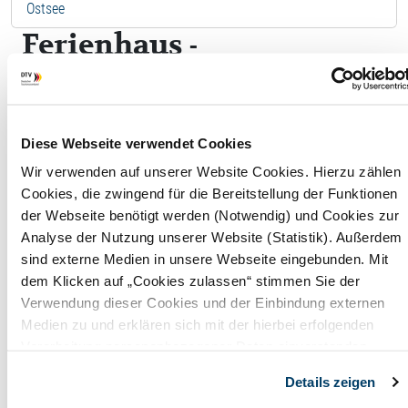
Ostsee
Ferienhaus -
Erdbeerhuus
F
Diese Webseite verwendet Cookies
Wir verwenden auf unserer Website Cookies. Hierzu zählen
Wohnfläche
95,00 
Cookies, die zwingend für die Bereitstellung der Funktionen
der Webseite benötigt werden (Notwendig) und Cookies zur
Maximale
5
Analyse der Nutzung unserer Website (Statistik). Außerdem
Belegung
Perso
sind externe Medien in unsere Webseite eingebunden. Mit
dem Klicken auf „Cookies zulassen“ stimmen Sie der
Badezimmer
1
Verwendung dieser Cookies und der Einbindung externen
Medien zu und erklären sich mit der hierbei erfolgenden
Anzahl
3
Verarbeitung personenbezogener Daten einverstanden.
Schlafzimmer
Alternativ können Sie über die Schaltfläche „Nur notwendige
Details zeigen
Cookies“ ohne die Erklärung einer Einwilligung fortfahren. In