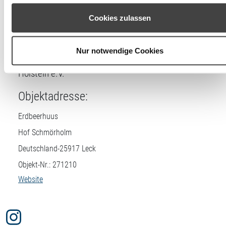
diesem Fall werden nur notwendige Cookies verwendet. Sie
Lizenznehmer
können Ihre Einwilligung jederzeit unter den Cookie-
Cookies zulassen
Einstellungen widerrufen oder ändern.
DTV-Prüfstelle:
Nur notwendige Cookies
Bauernhofurlaub & Landtourismus Schleswig-
Holstein e.V.
Objektadresse:
Erdbeerhuus
Hof Schmörholm
Deutschland-
25917
Leck
Objekt-Nr.: 271210
Website