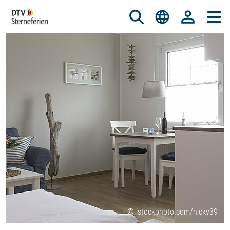
© istockphoto.com/nicky39