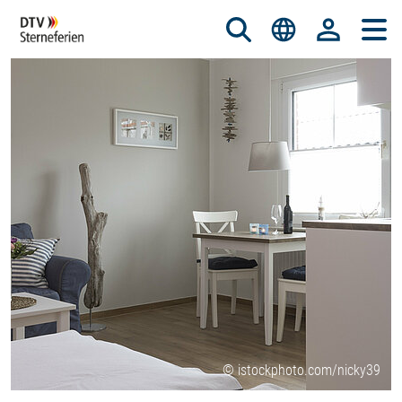
© istockphoto.com/nicky39