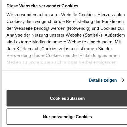
Obermain Jura
Diese Webseite verwendet Cookies
Wir verwenden auf unserer Website Cookies. Hierzu zählen
Oberpfälzer Wald
Cookies, die zwingend für die Bereitstellung der Funktionen
Odenwald (Baden-Württemberg)
der Webseite benötigt werden (Notwendig) und Cookies zur
Analyse der Nutzung unserer Website (Statistik). Außerdem
Odenwald (Hessen)
sind externe Medien in unsere Webseite eingebunden. Mit
dem Klicken auf „Cookies zulassen“ stimmen Sie der
Pfaffenwinkel
Verwendung dieser Cookies und der Einbindung externen
Medien zu und erklären sich mit der hierbei erfolgenden
Rhön (Bayern)
Verarbeitung personenbezogener Daten einverstanden.
Romantisches Franken
Alternativ können Sie über die Schaltfläche „Nur notwendige
Details zeigen
Cookies“ ohne die Erklärung einer Einwilligung fortfahren. In
Rosenheimer Land - Wendelstein
diesem Fall werden nur notwendige Cookies verwendet. Sie
können Ihre Einwilligung jederzeit unter den Cookie-
Spessart-Mainland
Cookies zulassen
Einstellungen widerrufen oder ändern.
Starnberger Fünf-Seen-Land
Nur notwendige Cookies
Steigerwald