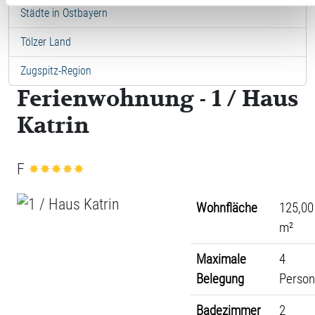
Städte in Ostbayern
Tölzer Land
Zugspitz-Region
Ferienwohnung - 1 / Haus
Katrin
F
Wohnfläche
125,00
m²
Maximale
4
Belegung
Perso
Badezimmer
2