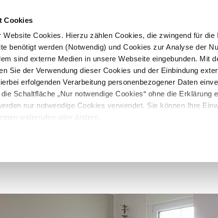
t Cookies
 Website Cookies. Hierzu zählen Cookies, die zwingend für die B
te benötigt werden (Notwendig) und Cookies zur Analyse der N
rdem sind externe Medien in unsere Webseite eingebunden. Mit d
en Sie der Verwendung dieser Cookies und der Einbindung exte
 hierbei erfolgenden Verarbeitung personenbezogener Daten einv
 die Schaltfläche „Nur notwendige Cookies“ ohne die Erklärung e
 werden nur notwendige Cookies verwendet. Sie können Ihre Einwi
ungen widerrufen oder ändern.