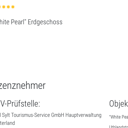
zenznehmer
V-Prüfstelle:
Objek
l Sylt Tourismus-Service GmbH Hauptverwaltung
"White Pe
terland
Uthlandstr