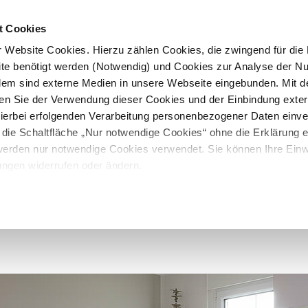
t Cookies
 Website Cookies. Hierzu zählen Cookies, die zwingend für die B
te benötigt werden (Notwendig) und Cookies zur Analyse der N
rdem sind externe Medien in unsere Webseite eingebunden. Mit d
en Sie der Verwendung dieser Cookies und der Einbindung exte
 hierbei erfolgenden Verarbeitung personenbezogener Daten einv
 die Schaltfläche „Nur notwendige Cookies“ ohne die Erklärung e
 werden nur notwendige Cookies verwendet. Sie können Ihre Einwi
ungen widerrufen oder ändern.