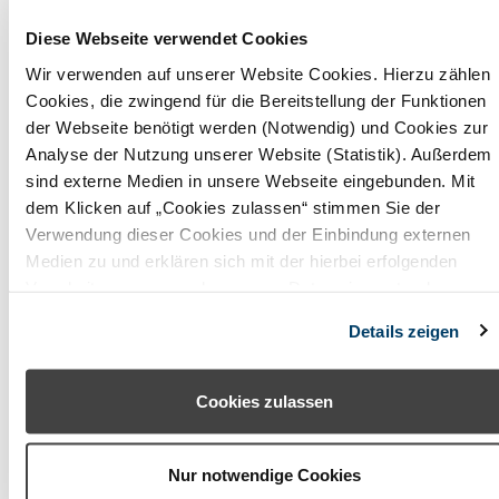
Obermain Jura
Diese Webseite verwendet Cookies
Oberpfälzer Wald
Wir verwenden auf unserer Website Cookies. Hierzu zählen
Cookies, die zwingend für die Bereitstellung der Funktionen
Odenwald (Baden-Württemberg)
der Webseite benötigt werden (Notwendig) und Cookies zur
Odenwald (Hessen)
Analyse der Nutzung unserer Website (Statistik). Außerdem
sind externe Medien in unsere Webseite eingebunden. Mit
Pfaffenwinkel
dem Klicken auf „Cookies zulassen“ stimmen Sie der
Verwendung dieser Cookies und der Einbindung externen
Rhön (Bayern)
Medien zu und erklären sich mit der hierbei erfolgenden
Verarbeitung personenbezogener Daten einverstanden.
Romantisches Franken
Alternativ können Sie über die Schaltfläche „Nur notwendige
Details zeigen
Rosenheimer Land - Wendelstein
Cookies“ ohne die Erklärung einer Einwilligung fortfahren. In
diesem Fall werden nur notwendige Cookies verwendet. Sie
Spessart-Mainland
können Ihre Einwilligung jederzeit unter den Cookie-
Cookies zulassen
Einstellungen widerrufen oder ändern.
Starnberger Fünf-Seen-Land
Steigerwald
Nur notwendige Cookies