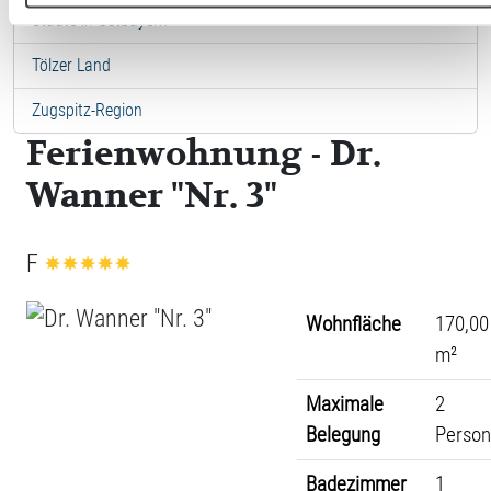
Städte in Ostbayern
Tölzer Land
Zugspitz-Region
Ferienwohnung - Dr.
Wanner "Nr. 3"
F
Wohnfläche
170,00
m²
Maximale
2
Belegung
Perso
Badezimmer
1