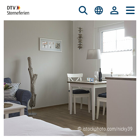
© istockphoto.com/nicky39