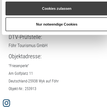
diesem Fall werden nur notwendige Cookies verwendet. Sie
Schlafzimmer
können Ihre Einwilligung jederzeit unter den Cookie-
Cookies zulassen
Einstellungen widerrufen oder ändern.
Lizenznehmer
Nur notwendige Cookies
DTV-Prüfstelle:
Föhr Tourismus GmbH
Objektadresse:
"Friesenperle"
Am Golfplatz 11
Deutschland-
25938
Wyk auf Föhr
Objekt-Nr.: 253913