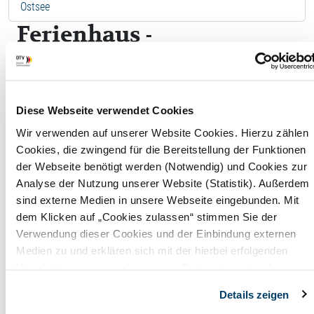
Ostsee
Ferienhaus -
"Friesenperle"
F
Diese Webseite verwendet Cookies
Wir verwenden auf unserer Website Cookies. Hierzu zählen
Wohnfläche
160,00
Cookies, die zwingend für die Bereitstellung der Funktionen
m²
der Webseite benötigt werden (Notwendig) und Cookies zur
Analyse der Nutzung unserer Website (Statistik). Außerdem
Maximale
7
sind externe Medien in unsere Webseite eingebunden. Mit
Belegung
Perso
dem Klicken auf „Cookies zulassen“ stimmen Sie der
Verwendung dieser Cookies und der Einbindung externen
Wohnräume
1
Medien zu und erklären sich mit der hierbei erfolgenden
Verarbeitung personenbezogener Daten einverstanden.
Badezimmer
2
Alternativ können Sie über die Schaltfläche „Nur notwendige
Details zeigen
Cookies“ ohne die Erklärung einer Einwilligung fortfahren. In
Anzahl
4