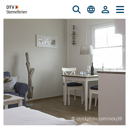
© istockphoto.com/nicky39