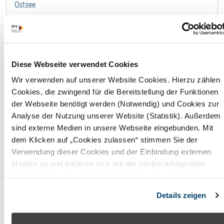
Ostsee
Ferienhaus - 14402
F
Diese Webseite verwendet Cookies
Wir verwenden auf unserer Website Cookies. Hierzu zählen
Wohnfläche
132,00
Cookies, die zwingend für die Bereitstellung der Funktionen
m²
der Webseite benötigt werden (Notwendig) und Cookies zur
Analyse der Nutzung unserer Website (Statistik). Außerdem
Maximale
4
sind externe Medien in unsere Webseite eingebunden. Mit
Belegung
Perso
dem Klicken auf „Cookies zulassen“ stimmen Sie der
Verwendung dieser Cookies und der Einbindung externen
Badezimmer
2
Medien zu und erklären sich mit der hierbei erfolgenden
Verarbeitung personenbezogener Daten einverstanden.
Anzahl
3
Alternativ können Sie über die Schaltfläche „Nur notwendige
Schlafzimmer
Details zeigen
Cookies“ ohne die Erklärung einer Einwilligung fortfahren. In
diesem Fall werden nur notwendige Cookies verwendet. Sie
können Ihre Einwilligung jederzeit unter den Cookie-