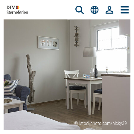
© istockphoto.com/nicky39