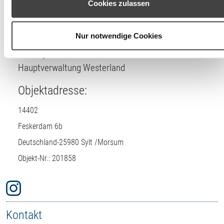
Cookies zulassen
Lizenznehmer
Einstellungen widerrufen oder ändern.
DTV-Prüfstelle:
Nur notwendige Cookies
Insel Sylt Tourismus-Service GmbH
Hauptverwaltung Westerland
Objektadresse:
14402
Feskerdam 6b
Deutschland-
25980
Sylt /Morsum
Objekt-Nr.: 201858
Kontakt