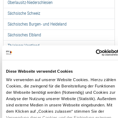
Oberlausitz-Niederschlesien
Sächsische Schweiz
Sächsisches Burgen- und Heideland
Sächsisches Elbland
Thüringer Vogtland
Vogtland (Sachsen)
Ferienwohnung -
Diese Webseite verwendet Cookies
Dreiseithof Sohra App.
Wir verwenden auf unserer Website Cookies. Hierzu zählen
"Kasachstan"
Cookies, die zwingend für die Bereitstellung der Funktionen
der Webseite benötigt werden (Notwendig) und Cookies zur
Analyse der Nutzung unserer Website (Statistik). Außerdem
F
sind externe Medien in unsere Webseite eingebunden. Mit
dem Klicken auf „Cookies zulassen“ stimmen Sie der
Wohnfläche
85,00 
Verwendung dieser Cookies und der Einbindung externen