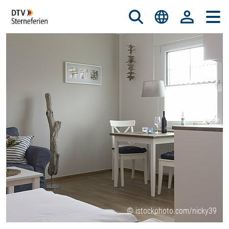
© istockphoto.com/nicky39