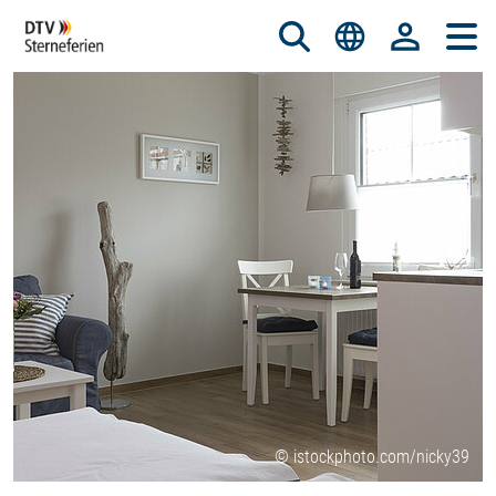
© istockphoto.com/nicky39