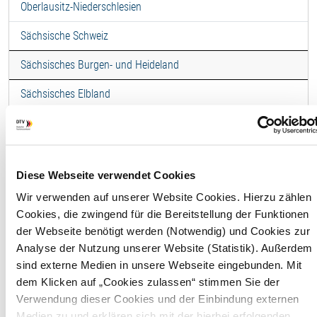
Oberlausitz-Niederschlesien
Sächsische Schweiz
Sächsisches Burgen- und Heideland
Sächsisches Elbland
Thüringer Vogtland
Vogtland (Sachsen)
Ferienhaus -
Diese Webseite verwendet Cookies
Wir verwenden auf unserer Website Cookies. Hierzu zählen
"Zwergseeschwalbe"
Cookies, die zwingend für die Bereitstellung der Funktionen
Standard, 4 Personen (5)
der Webseite benötigt werden (Notwendig) und Cookies zur
Analyse der Nutzung unserer Website (Statistik). Außerdem
sind externe Medien in unsere Webseite eingebunden. Mit
F
dem Klicken auf „Cookies zulassen“ stimmen Sie der
Verwendung dieser Cookies und der Einbindung externen
Wohnfläche
71,00 
Medien zu und erklären sich mit der hierbei erfolgenden