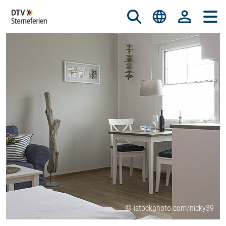
© istockphoto.com/nicky39