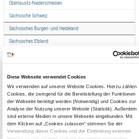
Oberlausitz-Niederschlesien
Sächsische Schweiz
Sächsisches Burgen- und Heideland
Sächsisches Elbland
Thüringer Vogtland
Vogtland (Sachsen)
Ferienwohnung -
Diese Webseite verwendet Cookies
Wir verwenden auf unserer Website Cookies. Hierzu zählen
"Kormoran" Apartment, 3
Cookies, die zwingend für die Bereitstellung der Funktionen
Personen (12)
der Webseite benötigt werden (Notwendig) und Cookies zur
Analyse der Nutzung unserer Website (Statistik). Außerdem
sind externe Medien in unsere Webseite eingebunden. Mit
F
dem Klicken auf „Cookies zulassen“ stimmen Sie der
Verwendung dieser Cookies und der Einbindung externen
Wohnfläche
46,00 
Medien zu und erklären sich mit der hierbei erfolgenden