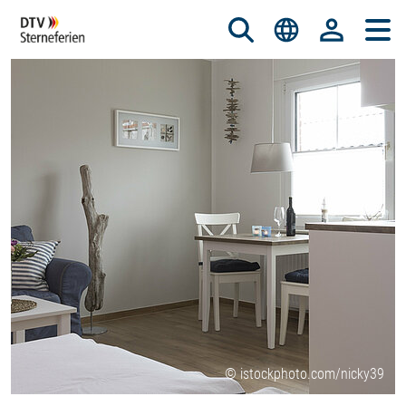
© istockphoto.com/nicky39