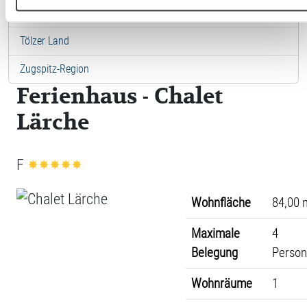
Städte in Ostbayern
Tölzer Land
Zugspitz-Region
Ferienhaus - Chalet
Lärche
F
Wohnfläche
84,00 
Maximale
4
Belegung
Perso
Wohnräume
1