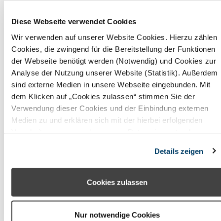
Obermain Jura
Diese Webseite verwendet Cookies
Oberpfälzer Wald
Wir verwenden auf unserer Website Cookies. Hierzu zählen
Odenwald (Baden-Württemberg)
Cookies, die zwingend für die Bereitstellung der Funktionen
der Webseite benötigt werden (Notwendig) und Cookies zur
Odenwald (Hessen)
Analyse der Nutzung unserer Website (Statistik). Außerdem
sind externe Medien in unsere Webseite eingebunden. Mit
Pfaffenwinkel
dem Klicken auf „Cookies zulassen“ stimmen Sie der
Verwendung dieser Cookies und der Einbindung externen
Rhön (Bayern)
Medien zu und erklären sich mit der hierbei erfolgenden
Romantisches Franken
Verarbeitung personenbezogener Daten einverstanden.
Alternativ können Sie über die Schaltfläche „Nur notwendige
Rosenheimer Land - Wendelstein
Details zeigen
Cookies“ ohne die Erklärung einer Einwilligung fortfahren. In
diesem Fall werden nur notwendige Cookies verwendet. Sie
Spessart-Mainland
können Ihre Einwilligung jederzeit unter den Cookie-
Cookies zulassen
Starnberger Fünf-Seen-Land
Einstellungen widerrufen oder ändern.
Steigerwald
Nur notwendige Cookies