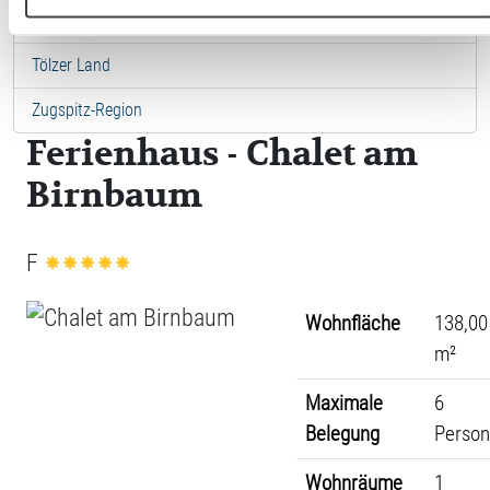
Städte in Ostbayern
Tölzer Land
Zugspitz-Region
Ferienhaus - Chalet am
Birnbaum
F
Wohnfläche
138,00
m²
Maximale
6
Belegung
Perso
Wohnräume
1