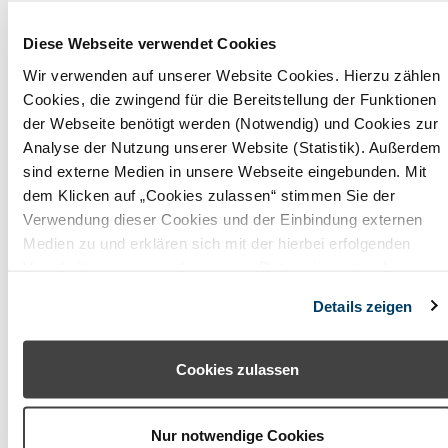
Obermain Jura
Diese Webseite verwendet Cookies
Oberpfälzer Wald
Wir verwenden auf unserer Website Cookies. Hierzu zählen
Odenwald (Baden-Württemberg)
Cookies, die zwingend für die Bereitstellung der Funktionen
der Webseite benötigt werden (Notwendig) und Cookies zur
Odenwald (Hessen)
Analyse der Nutzung unserer Website (Statistik). Außerdem
sind externe Medien in unsere Webseite eingebunden. Mit
Pfaffenwinkel
dem Klicken auf „Cookies zulassen“ stimmen Sie der
Verwendung dieser Cookies und der Einbindung externen
Rhön (Bayern)
Medien zu und erklären sich mit der hierbei erfolgenden
Romantisches Franken
Verarbeitung personenbezogener Daten einverstanden.
Alternativ können Sie über die Schaltfläche „Nur notwendige
Rosenheimer Land - Wendelstein
Details zeigen
Cookies“ ohne die Erklärung einer Einwilligung fortfahren. In
diesem Fall werden nur notwendige Cookies verwendet. Sie
Spessart-Mainland
können Ihre Einwilligung jederzeit unter den Cookie-
Cookies zulassen
Starnberger Fünf-Seen-Land
Einstellungen widerrufen oder ändern.
Steigerwald
Nur notwendige Cookies