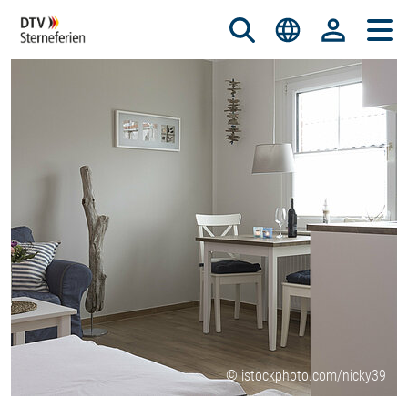
© istockphoto.com/nicky39