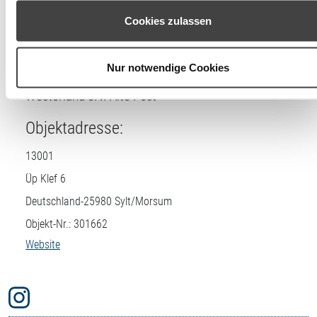
Lizenznehmer
können Ihre Einwilligung jederzeit unter den Cookie-
Cookies zulassen
Einstellungen widerrufen oder ändern.
DTV-Prüfstelle:
Nur notwendige Cookies
Buchungszentrum Sylt + Fremdenverkehrsverein
Westerland e.V. Alte Post
Objektadresse:
13001
Üp Klef 6
Deutschland-
25980
Sylt/Morsum
Objekt-Nr.: 301662
Website