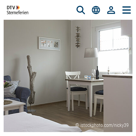
© istockphoto.com/nicky39