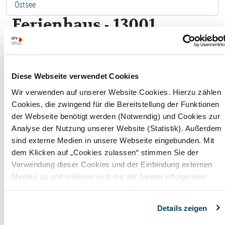
Ostsee
Ferienhaus - 13001
F
Diese Webseite verwendet Cookies
Wohnfläche
205,00
Wir verwenden auf unserer Website Cookies. Hierzu zählen
m²
Cookies, die zwingend für die Bereitstellung der Funktionen
der Webseite benötigt werden (Notwendig) und Cookies zur
Maximale
6
Analyse der Nutzung unserer Website (Statistik). Außerdem
Belegung
Perso
sind externe Medien in unsere Webseite eingebunden. Mit
dem Klicken auf „Cookies zulassen“ stimmen Sie der
Badezimmer
3
Verwendung dieser Cookies und der Einbindung externen
Medien zu und erklären sich mit der hierbei erfolgenden
Anzahl
3
Verarbeitung personenbezogener Daten einverstanden.
Schlafzimmer
Alternativ können Sie über die Schaltfläche „Nur notwendige
Details zeigen
Cookies“ ohne die Erklärung einer Einwilligung fortfahren. In
diesem Fall werden nur notwendige Cookies verwendet. Sie