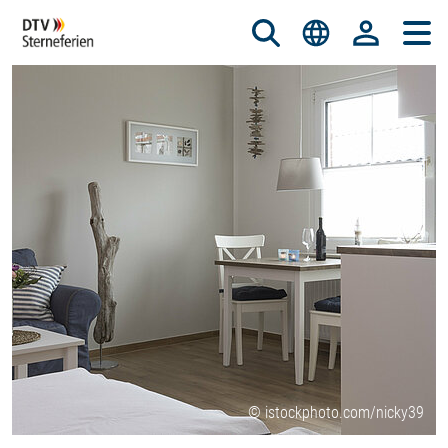
© istockphoto.com/nicky39