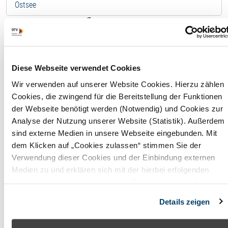
Ostsee
Ferienwohnung - 04/7
Aarnhorst App. 7
Diese Webseite verwendet Cookies
F
Wir verwenden auf unserer Website Cookies. Hierzu zählen
Cookies, die zwingend für die Bereitstellung der Funktionen
Wohnfläche
76,00 
der Webseite benötigt werden (Notwendig) und Cookies zur
Analyse der Nutzung unserer Website (Statistik). Außerdem
Maximale
3
sind externe Medien in unsere Webseite eingebunden. Mit
Belegung
Perso
dem Klicken auf „Cookies zulassen“ stimmen Sie der
Verwendung dieser Cookies und der Einbindung externen
Badezimmer
1
Medien zu und erklären sich mit der hierbei erfolgenden
Verarbeitung personenbezogener Daten einverstanden.
Anzahl
1
Alternativ können Sie über die Schaltfläche „Nur notwendige
Schlafzimmer
Details zeigen
Cookies“ ohne die Erklärung einer Einwilligung fortfahren. In
diesem Fall werden nur notwendige Cookies verwendet. Sie