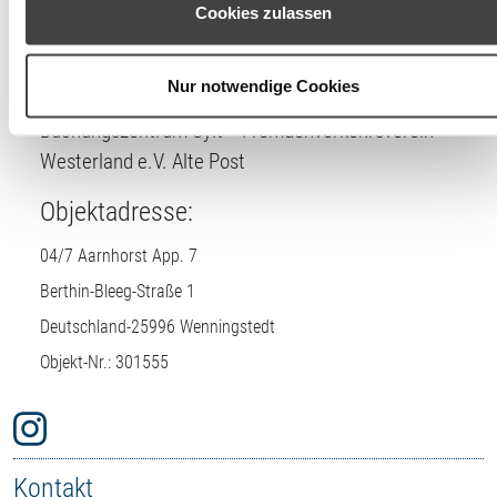
können Ihre Einwilligung jederzeit unter den Cookie-
Cookies zulassen
Lizenznehmer
Einstellungen widerrufen oder ändern.
DTV-Prüfstelle:
Nur notwendige Cookies
Buchungszentrum Sylt + Fremdenverkehrsverein
Westerland e.V. Alte Post
Objektadresse:
04/7 Aarnhorst App. 7
Berthin-Bleeg-Straße 1
Deutschland-
25996
Wenningstedt
Objekt-Nr.: 301555
Kontakt