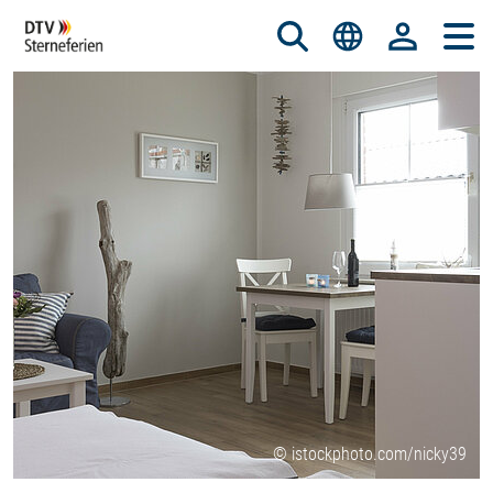
© istockphoto.com/nicky39