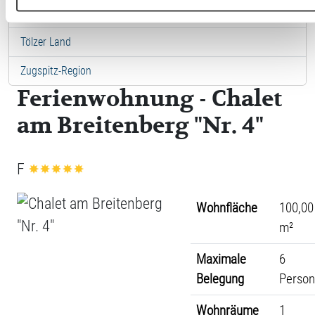
Städte in Ostbayern
Tölzer Land
Zugspitz-Region
Ferienwohnung - Chalet
am Breitenberg "Nr. 4"
F
Wohnfläche
100,00
m²
Maximale
6
Belegung
Perso
Wohnräume
1