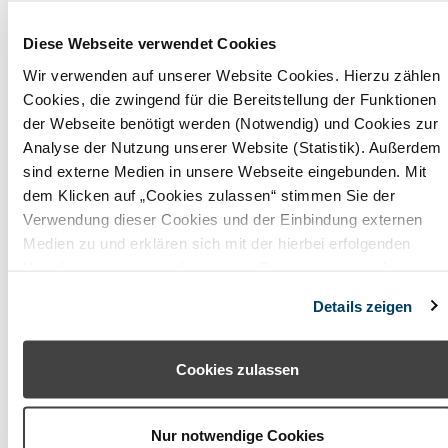
Obermain Jura
Diese Webseite verwendet Cookies
Oberpfälzer Wald
Wir verwenden auf unserer Website Cookies. Hierzu zählen
Odenwald (Baden-Württemberg)
Cookies, die zwingend für die Bereitstellung der Funktionen
der Webseite benötigt werden (Notwendig) und Cookies zur
Odenwald (Hessen)
Analyse der Nutzung unserer Website (Statistik). Außerdem
sind externe Medien in unsere Webseite eingebunden. Mit
Pfaffenwinkel
dem Klicken auf „Cookies zulassen“ stimmen Sie der
Verwendung dieser Cookies und der Einbindung externen
Rhön (Bayern)
Medien zu und erklären sich mit der hierbei erfolgenden
Romantisches Franken
Verarbeitung personenbezogener Daten einverstanden.
Alternativ können Sie über die Schaltfläche „Nur notwendige
Rosenheimer Land - Wendelstein
Details zeigen
Cookies“ ohne die Erklärung einer Einwilligung fortfahren. In
diesem Fall werden nur notwendige Cookies verwendet. Sie
Spessart-Mainland
können Ihre Einwilligung jederzeit unter den Cookie-
Cookies zulassen
Starnberger Fünf-Seen-Land
Einstellungen widerrufen oder ändern.
Steigerwald
Nur notwendige Cookies