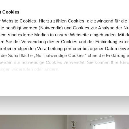
t Cookies
 Website Cookies. Hierzu zählen Cookies, die zwingend für die B
te benötigt werden (Notwendig) und Cookies zur Analyse der N
rdem sind externe Medien in unsere Webseite eingebunden. Mit d
en Sie der Verwendung dieser Cookies und der Einbindung exte
 hierbei erfolgenden Verarbeitung personenbezogener Daten einv
 die Schaltfläche „Nur notwendige Cookies“ ohne die Erklärung e
 werden nur notwendige Cookies verwendet. Sie können Ihre Einwi
ungen widerrufen oder ändern.