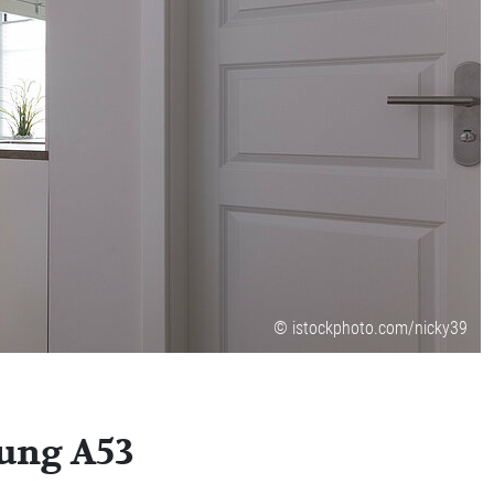
© istockphoto.com/nicky39
ung A53