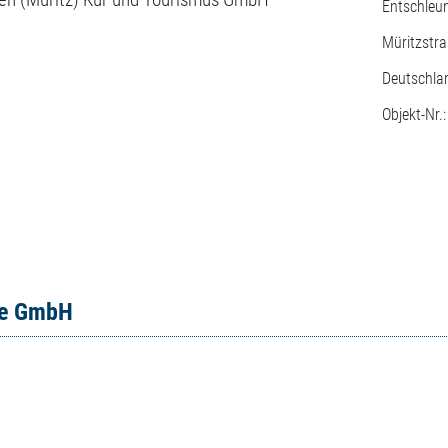
Entschleu
Müritzstr
Deutschla
Objekt-Nr.
ce GmbH