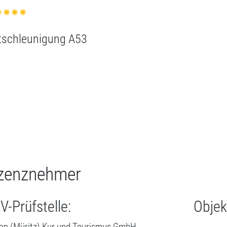
zenznehmer
V-Prüfstelle:
Objek
en (Müritz) Kur und Tourismus GmbH