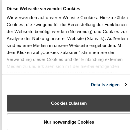
Obermain Jura
Diese Webseite verwendet Cookies
Oberpfälzer Wald
Wir verwenden auf unserer Website Cookies. Hierzu zählen
Cookies, die zwingend für die Bereitstellung der Funktionen
Odenwald (Baden-Württemberg)
der Webseite benötigt werden (Notwendig) und Cookies zur
Analyse der Nutzung unserer Website (Statistik). Außerdem
Odenwald (Hessen)
sind externe Medien in unsere Webseite eingebunden. Mit
Pfaffenwinkel
dem Klicken auf „Cookies zulassen“ stimmen Sie der
Verwendung dieser Cookies und der Einbindung externen
Rhön (Bayern)
Medien zu und erklären sich mit der hierbei erfolgenden
Verarbeitung personenbezogener Daten einverstanden.
Romantisches Franken
Alternativ können Sie über die Schaltfläche „Nur notwendige
Details zeigen
Cookies“ ohne die Erklärung einer Einwilligung fortfahren. In
Rosenheimer Land - Wendelstein
diesem Fall werden nur notwendige Cookies verwendet. Sie
Spessart-Mainland
können Ihre Einwilligung jederzeit unter den Cookie-
Cookies zulassen
Einstellungen widerrufen oder ändern.
Starnberger Fünf-Seen-Land
Nur notwendige Cookies
Steigerwald