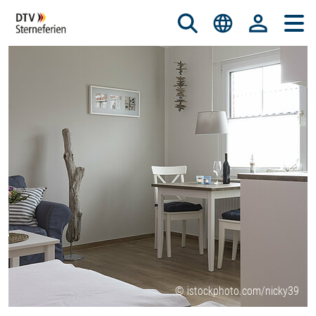
© istockphoto.com/nicky39