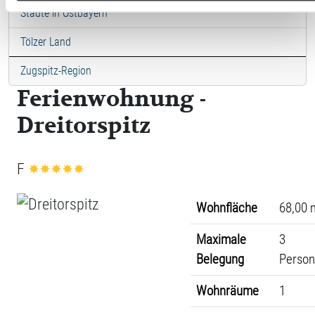
Städte in Ostbayern
Tölzer Land
Zugspitz-Region
Ferienwohnung -
Dreitorspitz
F
Wohnfläche
68,00 
Maximale
3
Belegung
Perso
Wohnräume
1