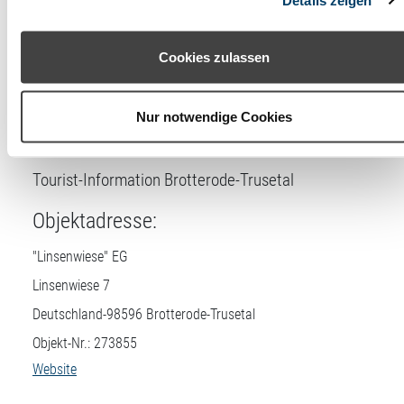
Anzahl
2
Cookies“ ohne die Erklärung einer Einwilligung fortfahren. In
Schlafzimmer
diesem Fall werden nur notwendige Cookies verwendet. Sie
können Ihre Einwilligung jederzeit unter den Cookie-
Cookies zulassen
Einstellungen widerrufen oder ändern.
Lizenznehmer
Nur notwendige Cookies
DTV-Prüfstelle:
Tourist-Information Brotterode-Trusetal
Objektadresse:
"Linsenwiese" EG
Linsenwiese 7
Deutschland-
98596
Brotterode-Trusetal
Objekt-Nr.: 273855
Website