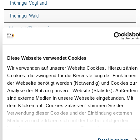
Thüringer Vogtland
Thüringer Wald
Werratal (Thüringen)
Ferienwohnung -
"Linsenwiese" EG
Diese Webseite verwendet Cookies
Wir verwenden auf unserer Website Cookies. Hierzu zählen
F
Cookies, die zwingend für die Bereitstellung der Funktionen
der Webseite benötigt werden (Notwendig) und Cookies zur
Wohnfläche
60,00 
Analyse der Nutzung unserer Website (Statistik). Außerdem
sind externe Medien in unsere Webseite eingebunden. Mit
Maximale
4
dem Klicken auf „Cookies zulassen“ stimmen Sie der
Belegung
Perso
Verwendung dieser Cookies und der Einbindung externen
Medien zu und erklären sich mit der hierbei erfolgenden
Badezimmer
1
Verarbeitung personenbezogener Daten einverstanden.
Alternativ können Sie über die Schaltfläche „Nur notwendige
Details zeigen