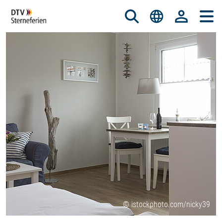
© istockphoto.com/nicky39