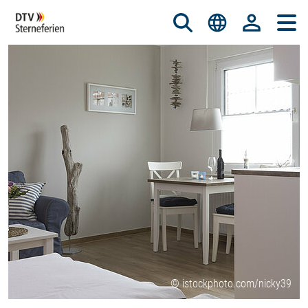
© istockphoto.com/nicky39