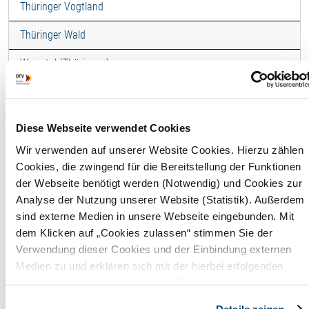
Thüringer Vogtland
Thüringer Wald
Werratal (Thüringen)
Ferienwohnung -
"Linsenwiese" OG
Diese Webseite verwendet Cookies
Wir verwenden auf unserer Website Cookies. Hierzu zählen
F
Cookies, die zwingend für die Bereitstellung der Funktionen
der Webseite benötigt werden (Notwendig) und Cookies zur
Wohnfläche
60,00 
Analyse der Nutzung unserer Website (Statistik). Außerdem
sind externe Medien in unsere Webseite eingebunden. Mit
Maximale
4
dem Klicken auf „Cookies zulassen“ stimmen Sie der
Belegung
Perso
Verwendung dieser Cookies und der Einbindung externen
Medien zu und erklären sich mit der hierbei erfolgenden
Badezimmer
1
Verarbeitung personenbezogener Daten einverstanden.
Alternativ können Sie über die Schaltfläche „Nur notwendige
Details zeigen