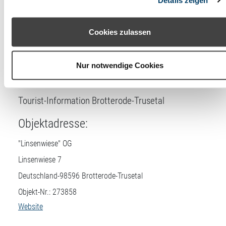
Anzahl
2
Cookies“ ohne die Erklärung einer Einwilligung fortfahren. In
Schlafzimmer
diesem Fall werden nur notwendige Cookies verwendet. Sie
können Ihre Einwilligung jederzeit unter den Cookie-
Cookies zulassen
Einstellungen widerrufen oder ändern.
Lizenznehmer
Nur notwendige Cookies
DTV-Prüfstelle:
Tourist-Information Brotterode-Trusetal
Objektadresse:
"Linsenwiese" OG
Linsenwiese 7
Deutschland-
98596
Brotterode-Trusetal
Objekt-Nr.: 273858
Website