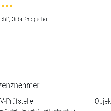
zenznehmer
V-Prüfstelle:
Objek
er Gockel - Bauernhof- und Landurlaub e.V.