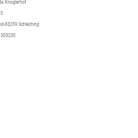
ida Knoglerhof
 3
nd-
83259
Schleching
: 303230