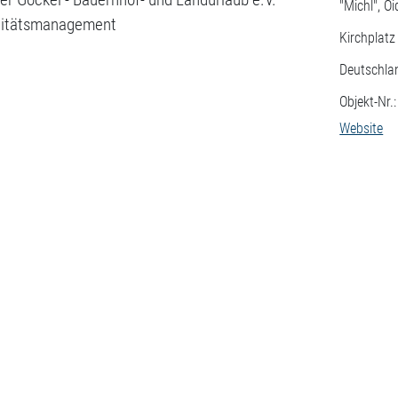
"Michl", O
litätsmanagement
Kirchplatz
Deutschla
Objekt-Nr.
Website