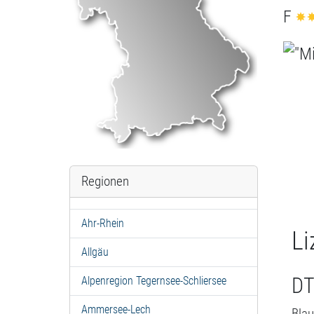
F
Regionen
Ahr-Rhein
Li
Allgäu
DT
Alpenregion Tegernsee-Schliersee
Ammersee-Lech
Blau