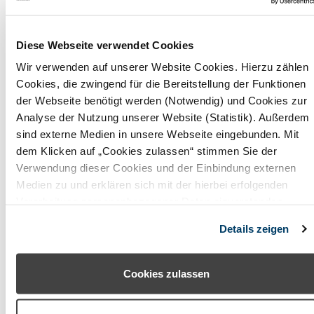
Obermain Jura
Oberpfälzer Wald
Diese Webseite verwendet Cookies
Wir verwenden auf unserer Website Cookies. Hierzu zählen
Odenwald (Baden-Württemberg)
Cookies, die zwingend für die Bereitstellung der Funktionen
Odenwald (Hessen)
der Webseite benötigt werden (Notwendig) und Cookies zur
Analyse der Nutzung unserer Website (Statistik). Außerdem
Pfaffenwinkel
sind externe Medien in unsere Webseite eingebunden. Mit
dem Klicken auf „Cookies zulassen“ stimmen Sie der
Rhön (Bayern)
Verwendung dieser Cookies und der Einbindung externen
Romantisches Franken
Medien zu und erklären sich mit der hierbei erfolgenden
Verarbeitung personenbezogener Daten einverstanden.
Rosenheimer Land - Wendelstein
Alternativ können Sie über die Schaltfläche „Nur notwendige
Details zeigen
Cookies“ ohne die Erklärung einer Einwilligung fortfahren. In
Spessart-Mainland
diesem Fall werden nur notwendige Cookies verwendet. Sie
können Ihre Einwilligung jederzeit unter den Cookie-
Starnberger Fünf-Seen-Land
Cookies zulassen
Einstellungen widerrufen oder ändern.
Steigerwald