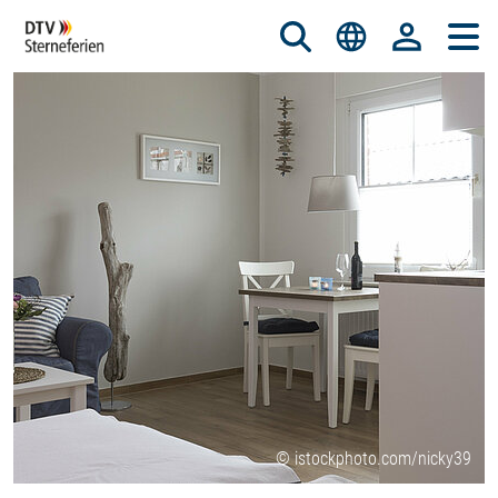
© istockphoto.com/nicky39