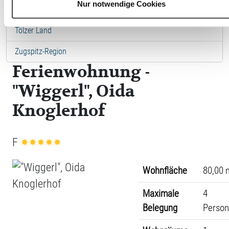
Nur notwendige Cookies
Städte in Ostbayern
Tölzer Land
Zugspitz-Region
Ferienwohnung -
"Wiggerl", Oida
Knoglerhof
F
Wohnfläche
80,00 
Maximale
4
Belegung
Perso