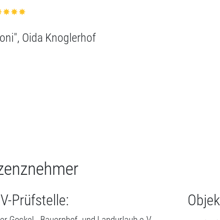
zenznehmer
V-Prüfstelle:
Objek
er Gockel - Bauernhof- und Landurlaub e.V.