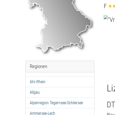
F
Regionen
Ahr-Rhein
Li
Allgäu
DT
Alpenregion Tegernsee-Schliersee
Ammersee-Lech
Blau