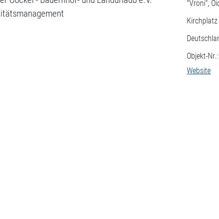
"Vroni", O
litätsmanagement
Kirchplatz
Deutschla
Objekt-Nr.
Website