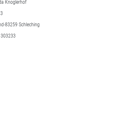
ida Knoglerhof
 3
nd-
83259
Schleching
: 303233