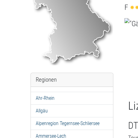
F
Regionen
Ahr-Rhein
Li
Allgäu
DT
Alpenregion Tegernsee-Schliersee
Ammersee-Lech
Tour