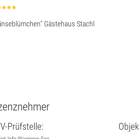
zenznehmer
V-Prüfstelle:
Objek
ist-Info Waginger See