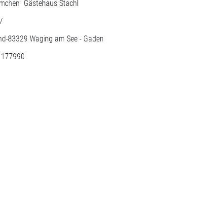
mchen" Gästehaus Stachl
7
nd-
83329
Waging am See - Gaden
: 177990