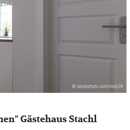
© istockphoto.com/nicky39
en" Gästehaus Stachl