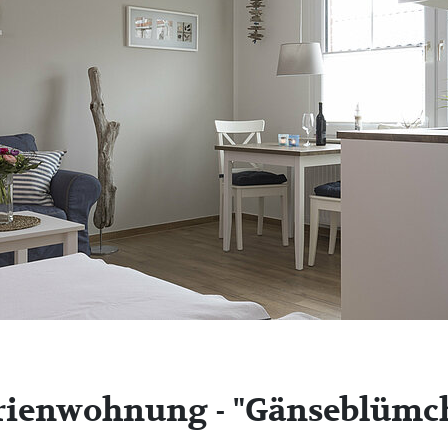
rienwohnung - "Gänseblümch