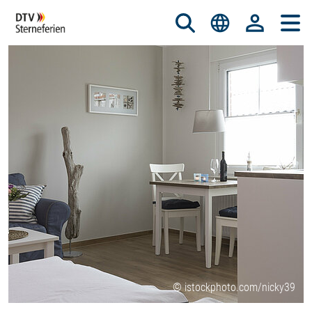
© istockphoto.com/nicky39