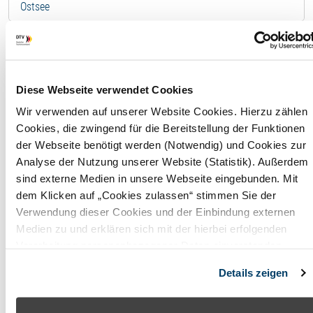
Ostsee
Ferienwohnung - 10431
F
Diese Webseite verwendet Cookies
Wir verwenden auf unserer Website Cookies. Hierzu zählen
Wohnfläche
160,00
Cookies, die zwingend für die Bereitstellung der Funktionen
m²
der Webseite benötigt werden (Notwendig) und Cookies zur
Analyse der Nutzung unserer Website (Statistik). Außerdem
Maximale
6
sind externe Medien in unsere Webseite eingebunden. Mit
Belegung
Perso
dem Klicken auf „Cookies zulassen“ stimmen Sie der
Verwendung dieser Cookies und der Einbindung externen
Badezimmer
3
Medien zu und erklären sich mit der hierbei erfolgenden
Verarbeitung personenbezogener Daten einverstanden.
Anzahl
3
Alternativ können Sie über die Schaltfläche „Nur notwendige
Schlafzimmer
Details zeigen
Cookies“ ohne die Erklärung einer Einwilligung fortfahren. In
diesem Fall werden nur notwendige Cookies verwendet. Sie
können Ihre Einwilligung jederzeit unter den Cookie-