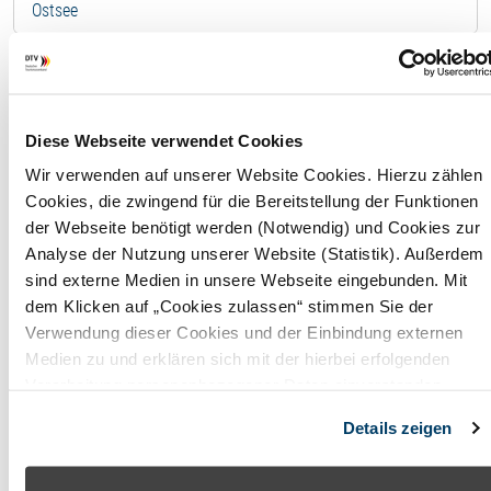
Ostsee
Ferienhaus - 14205
F
Diese Webseite verwendet Cookies
Wir verwenden auf unserer Website Cookies. Hierzu zählen
Wohnfläche
195,00
Cookies, die zwingend für die Bereitstellung der Funktionen
m²
der Webseite benötigt werden (Notwendig) und Cookies zur
Analyse der Nutzung unserer Website (Statistik). Außerdem
Maximale
6
sind externe Medien in unsere Webseite eingebunden. Mit
Belegung
Perso
dem Klicken auf „Cookies zulassen“ stimmen Sie der
Verwendung dieser Cookies und der Einbindung externen
Badezimmer
3
Medien zu und erklären sich mit der hierbei erfolgenden
Verarbeitung personenbezogener Daten einverstanden.
Anzahl
4
Alternativ können Sie über die Schaltfläche „Nur notwendige
Schlafzimmer
Details zeigen
Cookies“ ohne die Erklärung einer Einwilligung fortfahren. In
diesem Fall werden nur notwendige Cookies verwendet. Sie
können Ihre Einwilligung jederzeit unter den Cookie-