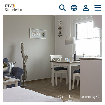
© istockphoto.com/nicky39