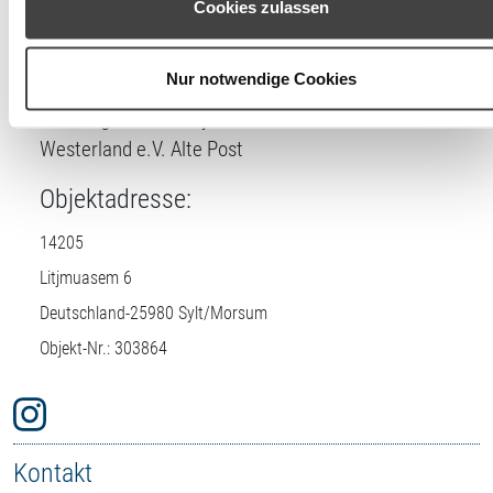
Cookies zulassen
Lizenznehmer
Einstellungen widerrufen oder ändern.
DTV-Prüfstelle:
Nur notwendige Cookies
Buchungszentrum Sylt + Fremdenverkehrsverein
Westerland e.V. Alte Post
Objektadresse:
14205
Litjmuasem 6
Deutschland-
25980
Sylt/Morsum
Objekt-Nr.: 303864
Kontakt