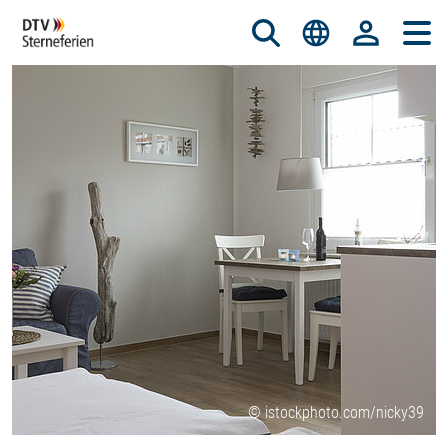
© istockphoto.com/nicky39