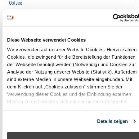
Ostsee
Ferienhaus - 12004
F
Diese Webseite verwendet Cookies
Wir verwenden auf unserer Website Cookies. Hierzu zählen
Wohnfläche
220,00
Cookies, die zwingend für die Bereitstellung der Funktionen
m²
der Webseite benötigt werden (Notwendig) und Cookies zur
Analyse der Nutzung unserer Website (Statistik). Außerdem
Maximale
6
sind externe Medien in unsere Webseite eingebunden. Mit
Belegung
Perso
dem Klicken auf „Cookies zulassen“ stimmen Sie der
Verwendung dieser Cookies und der Einbindung externen
Badezimmer
4
Medien zu und erklären sich mit der hierbei erfolgenden
Verarbeitung personenbezogener Daten einverstanden.
Anzahl
3
Alternativ können Sie über die Schaltfläche „Nur notwendige
Schlafzimmer
Details zeigen
Cookies“ ohne die Erklärung einer Einwilligung fortfahren. In
diesem Fall werden nur notwendige Cookies verwendet. Sie
können Ihre Einwilligung jederzeit unter den Cookie-