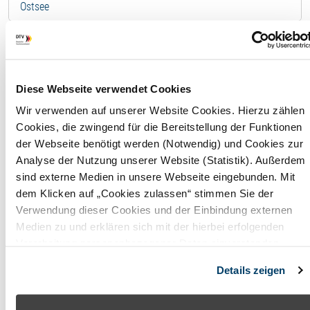
Ostsee
Ferienhaus - 12808
F
Diese Webseite verwendet Cookies
Wir verwenden auf unserer Website Cookies. Hierzu zählen
Wohnfläche
160,00
Cookies, die zwingend für die Bereitstellung der Funktionen
m²
der Webseite benötigt werden (Notwendig) und Cookies zur
Analyse der Nutzung unserer Website (Statistik). Außerdem
Maximale
6
sind externe Medien in unsere Webseite eingebunden. Mit
Belegung
Perso
dem Klicken auf „Cookies zulassen“ stimmen Sie der
Verwendung dieser Cookies und der Einbindung externen
Badezimmer
3
Medien zu und erklären sich mit der hierbei erfolgenden
Verarbeitung personenbezogener Daten einverstanden.
Anzahl
3
Alternativ können Sie über die Schaltfläche „Nur notwendige
Schlafzimmer
Details zeigen
Cookies“ ohne die Erklärung einer Einwilligung fortfahren. In
diesem Fall werden nur notwendige Cookies verwendet. Sie
können Ihre Einwilligung jederzeit unter den Cookie-