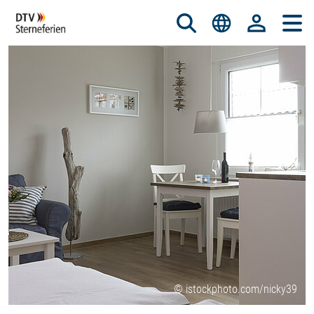
© istockphoto.com/nicky39