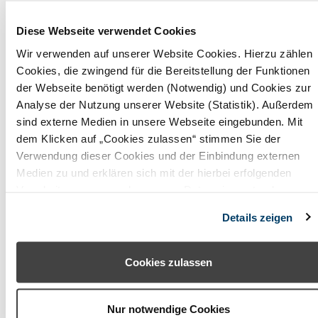
Obermain Jura
Diese Webseite verwendet Cookies
Oberpfälzer Wald
Wir verwenden auf unserer Website Cookies. Hierzu zählen
Odenwald (Baden-Württemberg)
Cookies, die zwingend für die Bereitstellung der Funktionen
der Webseite benötigt werden (Notwendig) und Cookies zur
Odenwald (Hessen)
Analyse der Nutzung unserer Website (Statistik). Außerdem
sind externe Medien in unsere Webseite eingebunden. Mit
Pfaffenwinkel
dem Klicken auf „Cookies zulassen“ stimmen Sie der
Verwendung dieser Cookies und der Einbindung externen
Rhön (Bayern)
Medien zu und erklären sich mit der hierbei erfolgenden
Romantisches Franken
Verarbeitung personenbezogener Daten einverstanden.
Alternativ können Sie über die Schaltfläche „Nur notwendige
Rosenheimer Land - Wendelstein
Details zeigen
Cookies“ ohne die Erklärung einer Einwilligung fortfahren. In
diesem Fall werden nur notwendige Cookies verwendet. Sie
Spessart-Mainland
können Ihre Einwilligung jederzeit unter den Cookie-
Cookies zulassen
Starnberger Fünf-Seen-Land
Einstellungen widerrufen oder ändern.
Steigerwald
Nur notwendige Cookies