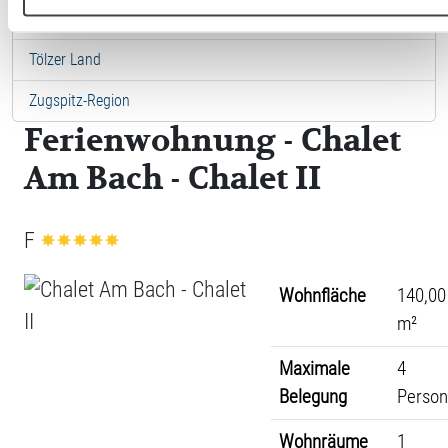
Städte in Ostbayern
Tölzer Land
Zugspitz-Region
Ferienwohnung - Chalet
Am Bach - Chalet II
F
Wohnfläche
140,00
m²
Maximale
4
Belegung
Perso
Wohnräume
1