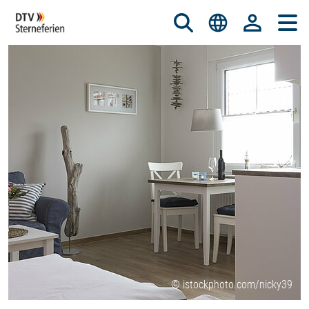
© istockphoto.com/nicky39