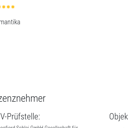
zenznehmer
V-Prüfstelle:
Objek
eefjord Schlei GmbH Gesellschaft für