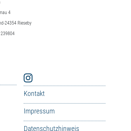
a
nau 4
nd-
24354
Rieseby
: 239804
Kontakt
Impressum
Datenschutzhinweis