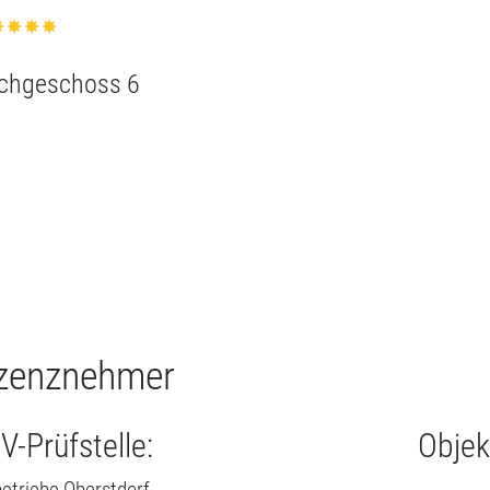
zenznehmer
V-Prüfstelle:
Objek
etriebe Oberstdorf