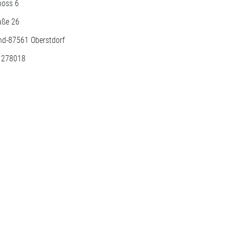
hoss 6
aße 26
nd-
87561
Oberstdorf
: 278018