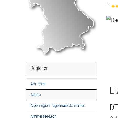
F
Regionen
Ahr-Rhein
Li
Allgäu
DT
Alpenregion Tegernsee-Schliersee
Ammersee-Lech
Kurb