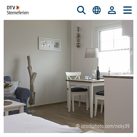
© istockphoto.com/nicky39