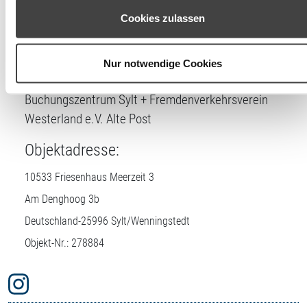
können Ihre Einwilligung jederzeit unter den Cookie-
Cookies zulassen
Einstellungen widerrufen oder ändern.
Lizenznehmer
Nur notwendige Cookies
DTV-Prüfstelle:
Buchungszentrum Sylt + Fremdenverkehrsverein
Westerland e.V. Alte Post
Objektadresse:
10533 Friesenhaus Meerzeit 3
Am Denghoog 3b
Deutschland-
25996
Sylt/Wenningstedt
Objekt-Nr.: 278884