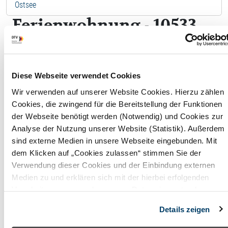
Ostsee
Ferienwohnung - 10533
Friesenhaus Meerzeit 3
F
Diese Webseite verwendet Cookies
Wir verwenden auf unserer Website Cookies. Hierzu zählen
Wohnfläche
154,00
Cookies, die zwingend für die Bereitstellung der Funktionen
der Webseite benötigt werden (Notwendig) und Cookies zur
m²
Analyse der Nutzung unserer Website (Statistik). Außerdem
Maximale
6
sind externe Medien in unsere Webseite eingebunden. Mit
dem Klicken auf „Cookies zulassen“ stimmen Sie der
Belegung
Perso
Verwendung dieser Cookies und der Einbindung externen
Badezimmer
3
Medien zu und erklären sich mit der hierbei erfolgenden
Verarbeitung personenbezogener Daten einverstanden.
Anzahl
3
Alternativ können Sie über die Schaltfläche „Nur notwendige
Details zeigen
Cookies“ ohne die Erklärung einer Einwilligung fortfahren. In
Schlafzimmer
diesem Fall werden nur notwendige Cookies verwendet. Sie