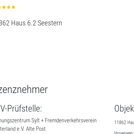
zenznehmer
V-Prüfstelle:
Objek
ungszentrum Sylt + Fremdenverkehrsverein
11862 Hau
erland e.V. Alte Post
Hoyerweg