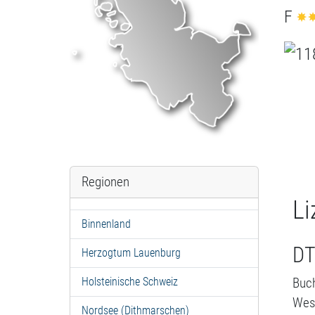
F
Regionen
Li
Binnenland
DT
Herzogtum Lauenburg
Buch
Holsteinische Schweiz
West
Nordsee (Dithmarschen)