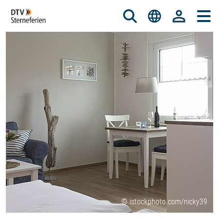
© istockphoto.com/nicky39