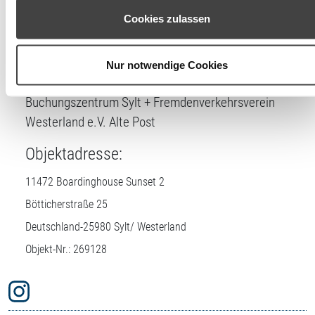
können Ihre Einwilligung jederzeit unter den Cookie-
Cookies zulassen
Einstellungen widerrufen oder ändern.
Lizenznehmer
Nur notwendige Cookies
DTV-Prüfstelle:
Buchungszentrum Sylt + Fremdenverkehrsverein
Westerland e.V. Alte Post
Objektadresse:
11472 Boardinghouse Sunset 2
Bötticherstraße 25
Deutschland-
25980
Sylt/ Westerland
Objekt-Nr.: 269128