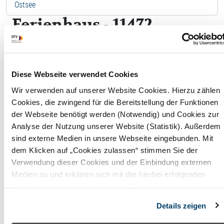
Ostsee
Ferienhaus - 11472
Boardinghouse Sunset 2
F
Diese Webseite verwendet Cookies
Wir verwenden auf unserer Website Cookies. Hierzu zählen
Wohnfläche
110,00
Cookies, die zwingend für die Bereitstellung der Funktionen
der Webseite benötigt werden (Notwendig) und Cookies zur
m²
Analyse der Nutzung unserer Website (Statistik). Außerdem
Maximale
2
sind externe Medien in unsere Webseite eingebunden. Mit
dem Klicken auf „Cookies zulassen“ stimmen Sie der
Belegung
Perso
Verwendung dieser Cookies und der Einbindung externen
Badezimmer
2
Medien zu und erklären sich mit der hierbei erfolgenden
Verarbeitung personenbezogener Daten einverstanden.
Anzahl
2
Alternativ können Sie über die Schaltfläche „Nur notwendige
Details zeigen
Cookies“ ohne die Erklärung einer Einwilligung fortfahren. In
Schlafzimmer
diesem Fall werden nur notwendige Cookies verwendet. Sie