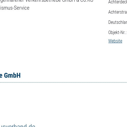
Achterdec
ismus-Service
Achterstr
Deutschla
Objekt-Nr.
Website
ce GmbH
musverband.de