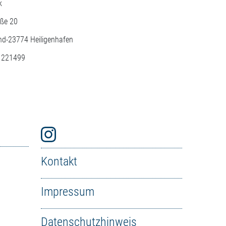
k
aße 20
nd-
23774
Heiligenhafen
: 221499
Kontakt
Impressum
Datenschutzhinweis