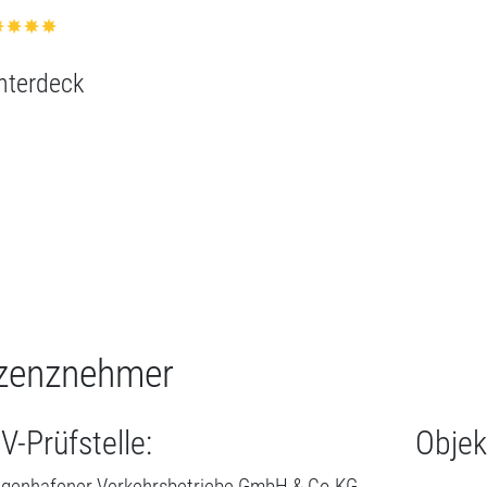
zenznehmer
V-Prüfstelle:
Objek
igenhafener Verkehrsbetriebe GmbH & Co.KG