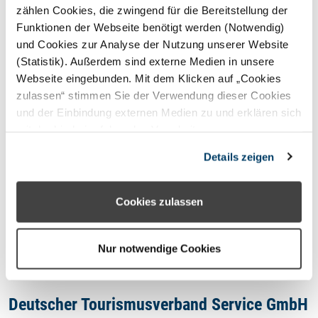
STERNEFERIEN
REGION
zählen Cookies, die zwingend für die Bereitstellung der
Funktionen der Webseite benötigt werden (Notwendig)
und Cookies zur Analyse der Nutzung unserer Website
Oops, an error occurred! Code:
(Statistik). Außerdem sind externe Medien in unsere
202608060233568d0f4400
Webseite eingebunden. Mit dem Klicken auf „Cookies
zulassen“ stimmen Sie der Verwendung dieser Cookies
und der Einbindung externen Medien zu und erklären sich
mit der hierbei erfolgenden Verarbeitung
personenbezogener Daten einverstanden. Alternativ
Kontakt
Details zeigen
können Sie über die Schaltfläche „Nur notwendige
Cookies“ ohne die Erklärung einer Einwilligung fortfahren.
Impressum
In diesem Fall werden nur notwendige Cookies
Cookies zulassen
verwendet. Sie können Ihre Einwilligung jederzeit unter
Datenschutzhinweis
den Cookie- Einstellungen widerrufen oder ändern.
Nur notwendige Cookies
Deutscher Tourismusverband Service GmbH