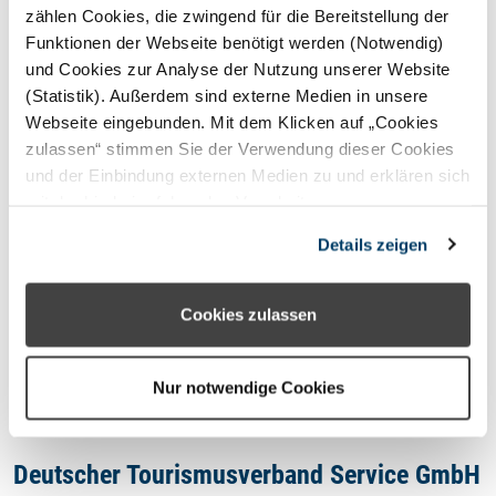
STERNEFERIEN
REGION
zählen Cookies, die zwingend für die Bereitstellung der
Funktionen der Webseite benötigt werden (Notwendig)
und Cookies zur Analyse der Nutzung unserer Website
Oops, an error occurred! Code:
(Statistik). Außerdem sind externe Medien in unsere
202608101346044acded4c
Webseite eingebunden. Mit dem Klicken auf „Cookies
zulassen“ stimmen Sie der Verwendung dieser Cookies
und der Einbindung externen Medien zu und erklären sich
mit der hierbei erfolgenden Verarbeitung
personenbezogener Daten einverstanden. Alternativ
Kontakt
Details zeigen
können Sie über die Schaltfläche „Nur notwendige
Cookies“ ohne die Erklärung einer Einwilligung fortfahren.
Impressum
In diesem Fall werden nur notwendige Cookies
Cookies zulassen
verwendet. Sie können Ihre Einwilligung jederzeit unter
Datenschutzhinweis
den Cookie- Einstellungen widerrufen oder ändern.
Nur notwendige Cookies
Deutscher Tourismusverband Service GmbH