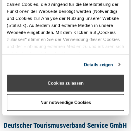
STERNEFERIEN
REGION
zählen Cookies, die zwingend für die Bereitstellung der
Funktionen der Webseite benötigt werden (Notwendig)
und Cookies zur Analyse der Nutzung unserer Website
Oops, an error occurred! Code:
(Statistik). Außerdem sind externe Medien in unsere
20260808040852770d56c0
Webseite eingebunden. Mit dem Klicken auf „Cookies
zulassen“ stimmen Sie der Verwendung dieser Cookies
und der Einbindung externen Medien zu und erklären sich
mit der hierbei erfolgenden Verarbeitung
personenbezogener Daten einverstanden. Alternativ
Kontakt
Details zeigen
können Sie über die Schaltfläche „Nur notwendige
Cookies“ ohne die Erklärung einer Einwilligung fortfahren.
Impressum
In diesem Fall werden nur notwendige Cookies
Cookies zulassen
verwendet. Sie können Ihre Einwilligung jederzeit unter
Datenschutzhinweis
den Cookie- Einstellungen widerrufen oder ändern.
Nur notwendige Cookies
Deutscher Tourismusverband Service GmbH