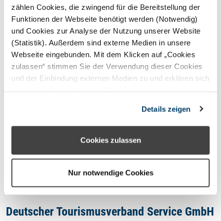
STERNEFERIEN
REGION
zählen Cookies, die zwingend für die Bereitstellung der
Funktionen der Webseite benötigt werden (Notwendig)
und Cookies zur Analyse der Nutzung unserer Website
Oops, an error occurred! Code:
(Statistik). Außerdem sind externe Medien in unsere
2026080708562821fbe7b4
Webseite eingebunden. Mit dem Klicken auf „Cookies
zulassen“ stimmen Sie der Verwendung dieser Cookies
und der Einbindung externen Medien zu und erklären sich
mit der hierbei erfolgenden Verarbeitung
personenbezogener Daten einverstanden. Alternativ
Kontakt
Details zeigen
können Sie über die Schaltfläche „Nur notwendige
Cookies“ ohne die Erklärung einer Einwilligung fortfahren.
Impressum
In diesem Fall werden nur notwendige Cookies
Cookies zulassen
verwendet. Sie können Ihre Einwilligung jederzeit unter
Datenschutzhinweis
den Cookie- Einstellungen widerrufen oder ändern.
Nur notwendige Cookies
Deutscher Tourismusverband Service GmbH