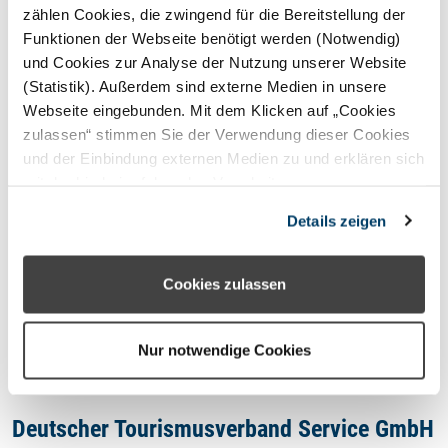
STERNEFERIEN
REGION
zählen Cookies, die zwingend für die Bereitstellung der
Funktionen der Webseite benötigt werden (Notwendig)
und Cookies zur Analyse der Nutzung unserer Website
Oops, an error occurred! Code:
(Statistik). Außerdem sind externe Medien in unsere
202608071958453e501a46
Webseite eingebunden. Mit dem Klicken auf „Cookies
zulassen“ stimmen Sie der Verwendung dieser Cookies
und der Einbindung externen Medien zu und erklären sich
mit der hierbei erfolgenden Verarbeitung
personenbezogener Daten einverstanden. Alternativ
Kontakt
Details zeigen
können Sie über die Schaltfläche „Nur notwendige
Cookies“ ohne die Erklärung einer Einwilligung fortfahren.
Impressum
In diesem Fall werden nur notwendige Cookies
Cookies zulassen
verwendet. Sie können Ihre Einwilligung jederzeit unter
Datenschutzhinweis
den Cookie- Einstellungen widerrufen oder ändern.
Nur notwendige Cookies
Deutscher Tourismusverband Service GmbH