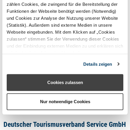
STERNEFERIEN
REGION
zählen Cookies, die zwingend für die Bereitstellung der
Funktionen der Webseite benötigt werden (Notwendig)
und Cookies zur Analyse der Nutzung unserer Website
Oops, an error occurred! Code:
(Statistik). Außerdem sind externe Medien in unsere
20260808193340d33b1f98
Webseite eingebunden. Mit dem Klicken auf „Cookies
zulassen“ stimmen Sie der Verwendung dieser Cookies
und der Einbindung externen Medien zu und erklären sich
mit der hierbei erfolgenden Verarbeitung
personenbezogener Daten einverstanden. Alternativ
Kontakt
Details zeigen
können Sie über die Schaltfläche „Nur notwendige
Cookies“ ohne die Erklärung einer Einwilligung fortfahren.
Impressum
In diesem Fall werden nur notwendige Cookies
Cookies zulassen
verwendet. Sie können Ihre Einwilligung jederzeit unter
Datenschutzhinweis
den Cookie- Einstellungen widerrufen oder ändern.
Nur notwendige Cookies
Deutscher Tourismusverband Service GmbH