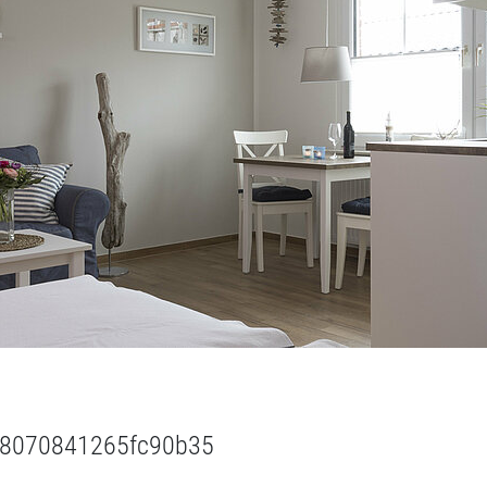
2608070841265fc90b35