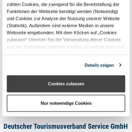
STERNEFERIEN
REGION
zählen Cookies, die zwingend für die Bereitstellung der
Funktionen der Webseite benötigt werden (Notwendig)
und Cookies zur Analyse der Nutzung unserer Website
Oops, an error occurred! Code:
(Statistik). Außerdem sind externe Medien in unsere
20260807065236431e1542
Webseite eingebunden. Mit dem Klicken auf „Cookies
zulassen“ stimmen Sie der Verwendung dieser Cookies
und der Einbindung externen Medien zu und erklären sich
mit der hierbei erfolgenden Verarbeitung
personenbezogener Daten einverstanden. Alternativ
Kontakt
Details zeigen
können Sie über die Schaltfläche „Nur notwendige
Cookies“ ohne die Erklärung einer Einwilligung fortfahren.
Impressum
In diesem Fall werden nur notwendige Cookies
Cookies zulassen
verwendet. Sie können Ihre Einwilligung jederzeit unter
Datenschutzhinweis
den Cookie- Einstellungen widerrufen oder ändern.
Nur notwendige Cookies
Deutscher Tourismusverband Service GmbH