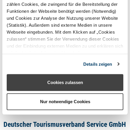
STERNEFERIEN
REGION
zählen Cookies, die zwingend für die Bereitstellung der
Funktionen der Webseite benötigt werden (Notwendig)
und Cookies zur Analyse der Nutzung unserer Website
Oops, an error occurred! Code:
(Statistik). Außerdem sind externe Medien in unsere
202608061051108e965509
Webseite eingebunden. Mit dem Klicken auf „Cookies
zulassen“ stimmen Sie der Verwendung dieser Cookies
und der Einbindung externen Medien zu und erklären sich
mit der hierbei erfolgenden Verarbeitung
personenbezogener Daten einverstanden. Alternativ
Kontakt
Details zeigen
können Sie über die Schaltfläche „Nur notwendige
Cookies“ ohne die Erklärung einer Einwilligung fortfahren.
Impressum
In diesem Fall werden nur notwendige Cookies
Cookies zulassen
verwendet. Sie können Ihre Einwilligung jederzeit unter
Datenschutzhinweis
den Cookie- Einstellungen widerrufen oder ändern.
Nur notwendige Cookies
Deutscher Tourismusverband Service GmbH